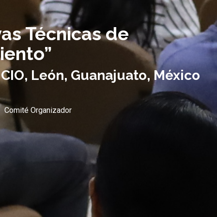
as Técnicas de
iento”
 CIO, León, Guanajuato, México
Comité Organizador