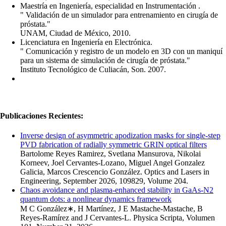
Maestría en Ingeniería, especialidad en Instrumentación .
" Validación de un simulador para entrenamiento en cirugía de
próstata."
UNAM, Ciudad de México, 2010.
Licenciatura en Ingeniería en Electrónica.
" Comunicación y registro de un modelo en 3D con un maniquí
para un sistema de simulación de cirugía de próstata."
Instituto Tecnológico de Culiacán, Son. 2007.
Publicaciones Recientes:
Inverse design of asymmetric apodization masks for single-step
PVD fabrication of radially symmetric GRIN optical filters
Bartolome Reyes Ramirez, Svetlana Mansurova, Nikolai
Korneev, Joel Cervantes-Lozano, Miguel Angel Gonzalez
Galicia, Marcos Crescencio González. Optics and Lasers in
Engineering, September 2026, 109829, Volume 204.
Chaos avoidance and plasma-enhanced stability in GaAs-N2
quantum dots: a nonlinear dynamics framework
M C González∗, H Martínez, J E Mastache-Mastache, B
Reyes-Ramírez and J Cervantes-L. Physica Scripta, Volumen