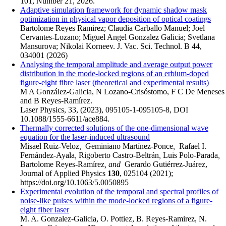
101, Number 21, 2026.
Adaptive simulation framework for dynamic shadow mask
optimization in physical vapor deposition of optical coatings
Bartolome Reyes Ramirez; Claudia Carballo Manuel; Joel
Cervantes-Lozano; Miguel Angel Gonzalez Galicia; Svetlana
Mansurova; Nikolai Korneev. J. Vac. Sci. Technol. B 44,
034001 (2026)
Analysing the temporal amplitude and average output power
distribution in the mode-locked regions of an erbium-doped
figure-eight fibre laser (theoretical and experimental results)
M A González-Galicia, N Lozano-Crisóstomo, F C De Meneses
and B Reyes-Ramírez.
Laser Physics, 33, (2023), 095105-1-095105-8, DOI
10.1088/1555-6611/ace884.
Thermally corrected solutions of the one-dimensional wave
equation for the laser-induced ultrasound
Misael Ruiz-Veloz
,
Geminiano Martínez-Ponce
,
Rafael I.
Fernández-Ayala
,
Rigoberto Castro-Beltrán
,
Luis Polo-Parada
,
Bartolome Reyes-Ramírez
, and
Gerardo Gutiérrez-Juárez,
Journal of Applied Physics
130
, 025104 (2021);
https://doi.org/10.1063/5.0050895
Experimental evolution of the temporal and spectral profiles of
noise-like pulses within the mode-locked regions of a figure-
eight fiber laser
M. A. Gonzalez-Galicia, O. Pottiez, B. Reyes-Ramirez, N.